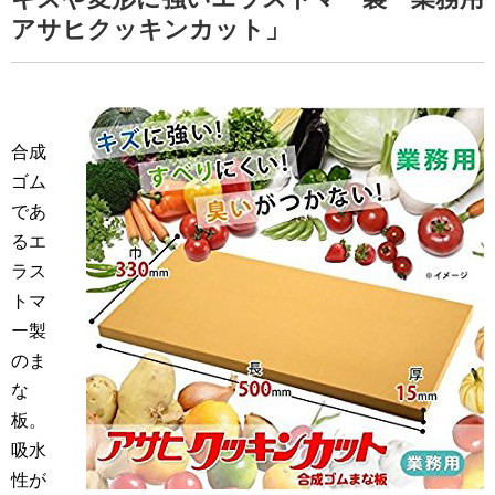
アサヒクッキンカット」
合成
ゴム
であ
るエ
ラス
トマ
ー製
のま
な
板。
吸水
性が