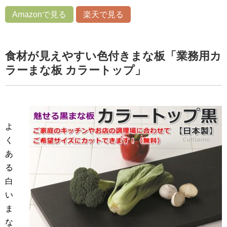
Amazonで見る
楽天で見る
食材が見えやすい色付きまな板「業務用カ
ラーまな板 カラートップ」
よ
く
あ
る
白
い
ま
な